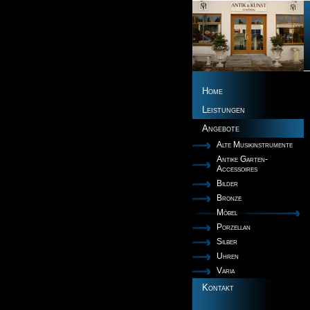
Home
Leistungen
Angebote
Alte Musikinstrumente
Antike Garten-
Accessoires
Bilder
Bronze
Möbel
Porzellan
Silber
Uhren
Varia
Kontakt