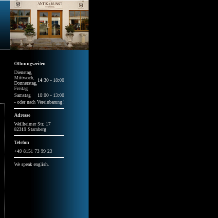
Öffnungszeiten
Dienstag,
Mittwoch,
14:30 - 18:00
Donnerstag,
Freitag
Samstag
10:00 - 13:00
- oder nach Vereinbarung!
Adresse
Weilheimer Str. 17
82319 Starnberg
Telefon
+49 8151 73 99 23
We speak english.